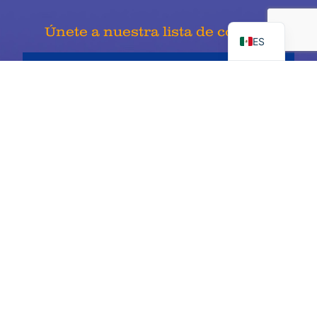
EN
Únete a nuestra lista de correos
ES
Inscribirse
Child Cancer Alliance de Keaton es una organización sin fines de
lucro 501c3, identificación fiscal 68-0406980 y socio certificado
de United Way #11669