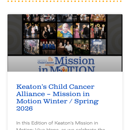
Keaton’s Child Cancer
Alliance – Mission in
Motion Winter / Spring
2026
In this Edition of Keaton’s Mission in
Motion: Viva Hope, as we celebrate the