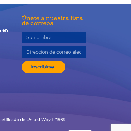
Únete a nuestra lista
de correos
n en
n
Inscribirse
RU
 certificado de United Way #11669
EN