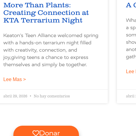
More Than Plants:
A 
Creating Connection at
KTA Terrarium Night
What
a sp
some
Keaton’s Teen Alliance welcomed spring
sho
with a hands-on terrarium night filled
ano
with creativity, connection, and
gath
joy,giving teens a chance to express
themselves and simply be together.
Lee 
Lee Mas >
abril 29, 2026
No hay comentarios
abril
Donar