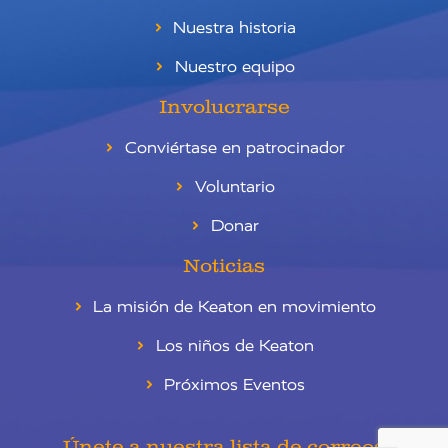
Nuestra historia
Nuestro equipo
Involucrarse
Conviértase en patrocinador
Voluntario
Donar
Noticias
La misión de Keaton en movimiento
Los niños de Keaton
Próximos Eventos
RU
EN
Únete a nuestra lista de correos