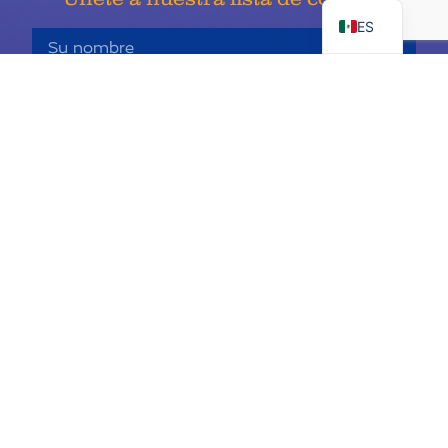
ES
Inscribirse
Child Cancer Alliance de Keaton es una organización sin fines de
lucro 501c3, identificación fiscal 68-0406980 y socio certificado
de United Way #11669