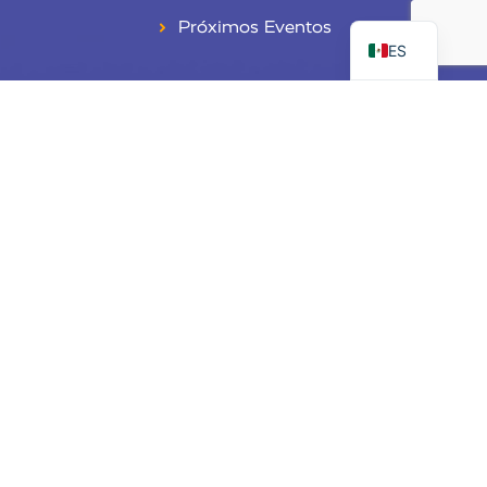
EN
Próximos Eventos
ES
Únete a nuestra lista de correos
Inscribirse
Child Cancer Alliance de Keaton es una organización sin fines de