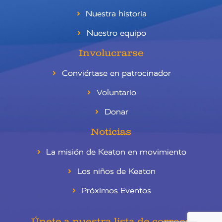
Nuestra historia
Nuestro equipo
Involucrarse
Conviértase en patrocinador
Voluntario
Donar
Noticias
La misión de Keaton en movimiento
Los niños de Keaton
Próximos Eventos
RU
EN
Únete a nuestra lista de correos