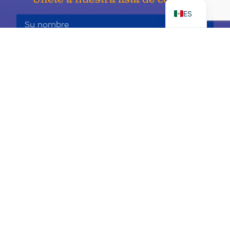
ES
Inscribirse
Child Cancer Alliance de Keaton es una organización sin fines de
lucro 501c3, identificación fiscal 68-0406980 y socio certificado
de United Way #11669