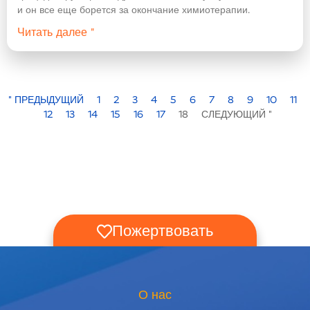
и он все еще борется за окончание химиотерапии.
Читать далее "
" ПРЕДЫДУЩИЙ
1
2
3
4
5
6
7
8
9
10
11
12
13
14
15
16
17
18
СЛЕДУЮЩИЙ "
Пожертвовать
О нас