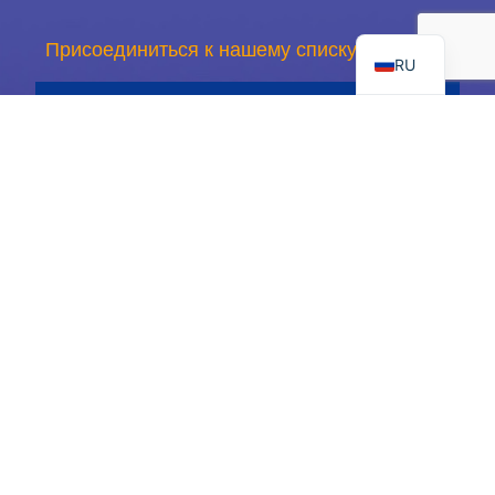
EN
Присоединиться к нашему списку рассылки
RU
Зарегистрироваться
Альянс детского рака Китона является некоммерческой
организацией 501c3 с налоговым номером 68-0406980 и
сертифицированным партнером United Way #11669.