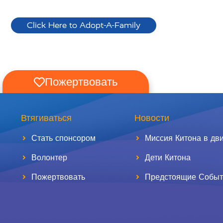
Click Here to Adopt-A-Family
Пожертвовать
Втягиваться
Новости
Стать спонсором
Миссия Китона в дв
Волонтер
Дети Китона
Пожертвовать
Предстоящие Событ