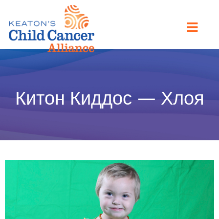
Китон Киддос — Хлоя